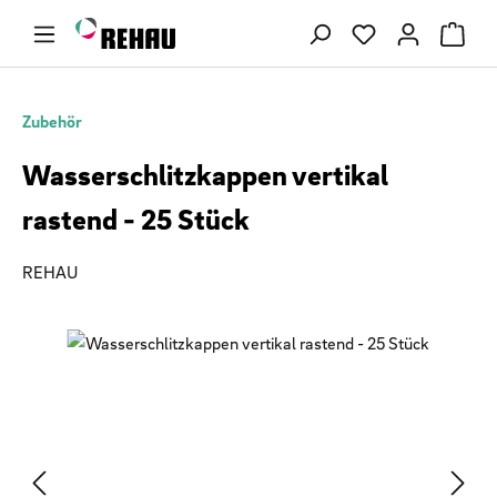
Zum Hauptinhalt springen
Du hast 0 Produ
Zubehör
Wasserschlitzkappen vertikal
rastend - 25 Stück
REHAU
Bildergalerie überspringen