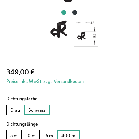
Regulärer Preis:
349,00 €
Preise inkl. MwSt. zzgl. Versandkosten
auswählen
Dichtungsfarbe
Grau
Schwarz
auswählen
Dichtungslänge
5 m
10 m
15 m
400 m