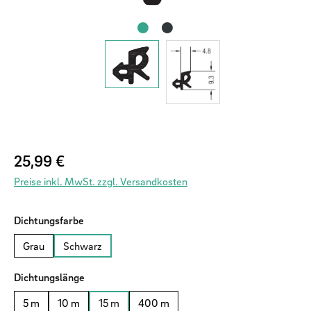
Regulärer Preis:
25,99 €
Preise inkl. MwSt. zzgl. Versandkosten
auswählen
Dichtungsfarbe
Grau
Schwarz
auswählen
Dichtungslänge
5 m
10 m
15 m
400 m