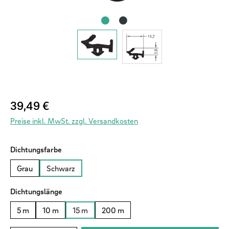
Regulärer Preis:
39,49 €
Preise inkl. MwSt. zzgl. Versandkosten
auswählen
Dichtungsfarbe
Grau
Schwarz
auswählen
Dichtungslänge
5 m
10 m
15 m
200 m