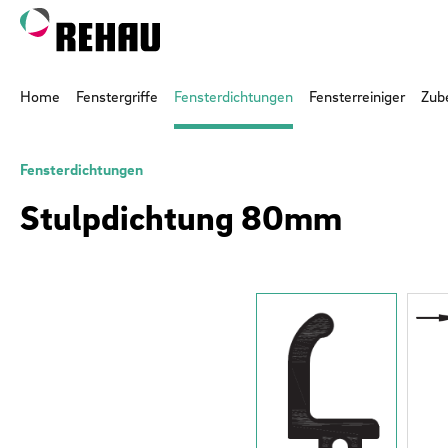
 Hauptinhalt springen
Zur Suche springen
Zur Hauptnavigation springen
Home
Fenstergriffe
Fensterdichtungen
Fensterreiniger
Zub
Fensterdichtungen
Stulpdichtung 80mm
Bildergalerie überspringen