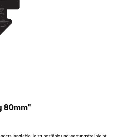
ng 80mm"
nders langlebig, leistungsfähig und wartungsfrei bleibt