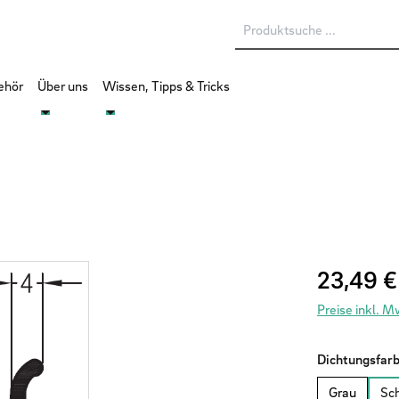
ehör
Über uns
Wissen, Tipps & Tricks
Regulärer Prei
23,49 €
Preise inkl. 
Dichtungsfar
Grau
Sc