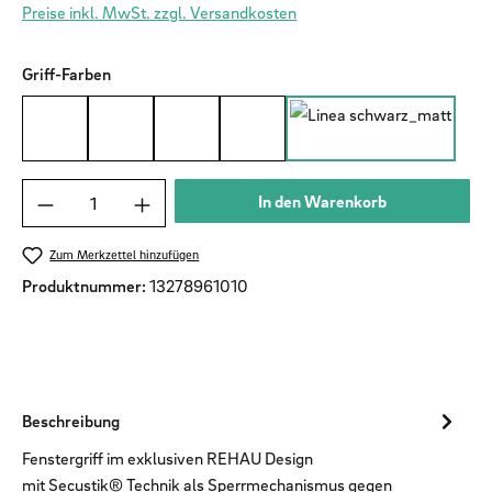
Preise inkl. MwSt. zzgl. Versandkosten
auswählen
Griff-Farben
Weiß
Anthrazit matt
Dunkelbraun
Bronze
Schwarz matt
Produkt Anzahl: Gib den gewünschten Wert ein od
In den Warenkorb
Zum Merkzettel hinzufügen
Produktnummer:
13278961010
Beschreibung
​ Fenstergriff im exklusiven REHAU Design
mit Secustik® Technik als Sperrmechanismus gegen