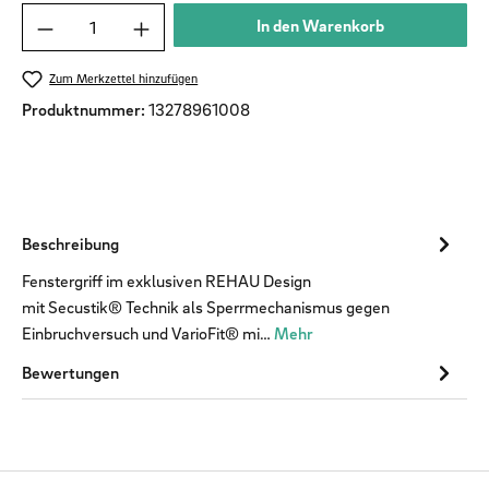
Produkt Anzahl: Gib den gewünschten Wert ein od
In den Warenkorb
Zum Merkzettel hinzufügen
Produktnummer:
13278961008
Beschreibung
​ Fenstergriff im exklusiven REHAU Design
mit Secustik® Technik als Sperrmechanismus gegen
Einbruchversuch und VarioFit® mi…
Mehr
Bewertungen