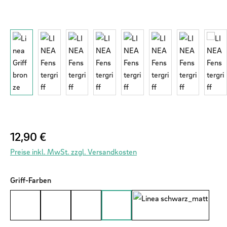
Regulärer Preis:
12,90 €
Preise inkl. MwSt. zzgl. Versandkosten
auswählen
Griff-Farben
Weiß
Anthrazit matt
Dunkelbraun
Bronze
Schwarz matt