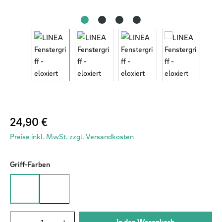
Regulärer Preis:
24,90 €
Preise inkl. MwSt. zzgl. Versandkosten
auswählen
Griff-Farben
Silber
Stahl
Produkt Anzahl: Gib den gewünschten Wert ein od
In den Warenkorb