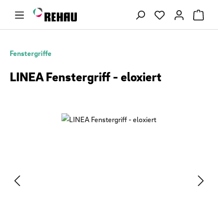
Zum Hauptinhalt springen
Du hast 0 Produ
Fenstergriffe
LINEA Fenstergriff - eloxiert
Bildergalerie überspringen