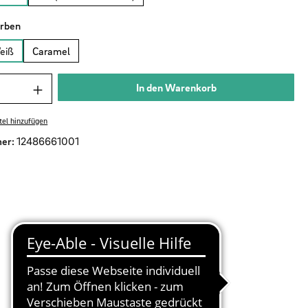
auswählen
arben
eiß
Caramel
nzahl: Gib den gewünschten Wert ein oder benu
In den Warenkorb
el hinzufügen
er:
12486661001