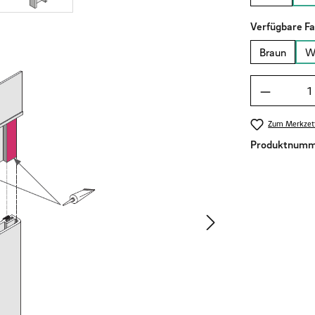
Verfügbare F
Braun
W
Produkt A
Zum Merkzett
Produktnumm