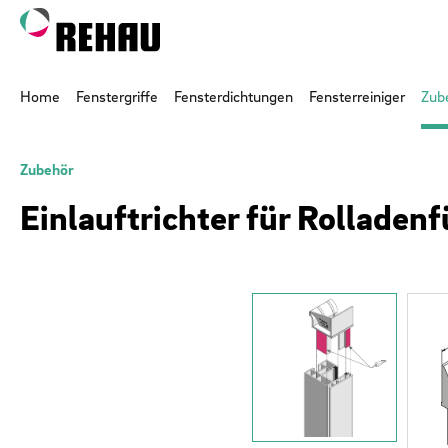
 Hauptinhalt springen
Zur Suche springen
Zur Hauptnavigation springen
Home
Fenstergriffe
Fensterdichtungen
Fensterreiniger
Zub
Zubehör
Einlauftrichter für Rolladen
Bildergalerie überspringen