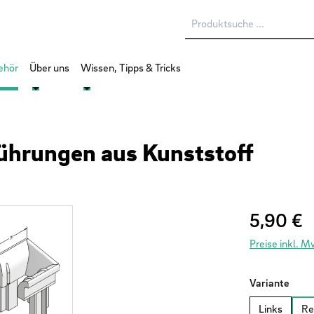
ehör
Über uns
Wissen, Tipps & Tricks
führungen aus Kunststoff
Regulärer Prei
5,90 €
Preise inkl. 
ausw
Variante
Links
Re