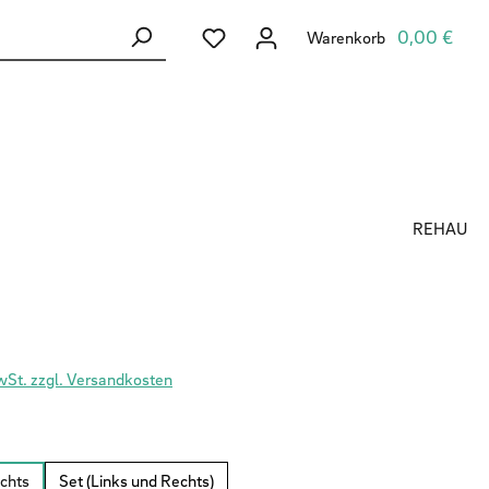
Du hast 0 Produkte auf dem Merkzett
0,00 €
Warenkorb
REHAU
s:
MwSt. zzgl. Versandkosten
ählen
chts
Set (Links und Rechts)