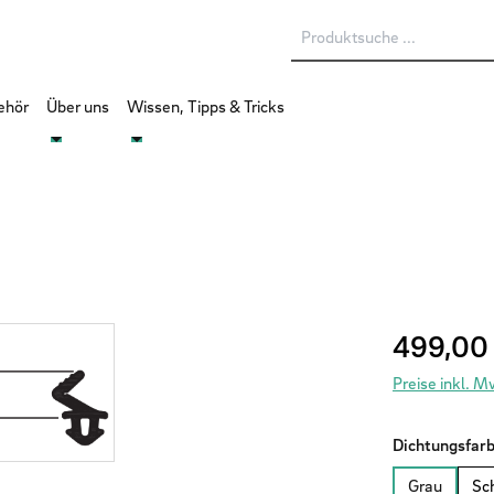
ehör
Über uns
Wissen, Tipps & Tricks
Regulärer Prei
499,00
Preise inkl. 
Dichtungsfar
Grau
Sc