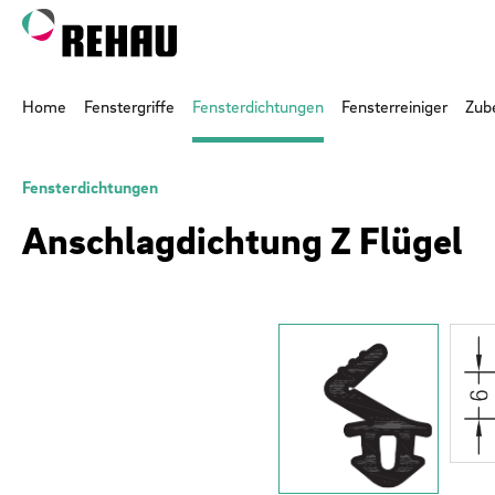
 Hauptinhalt springen
Zur Suche springen
Zur Hauptnavigation springen
Home
Fenstergriffe
Fensterdichtungen
Fensterreiniger
Zub
Fensterdichtungen
Anschlagdichtung Z Flügel
Bildergalerie überspringen